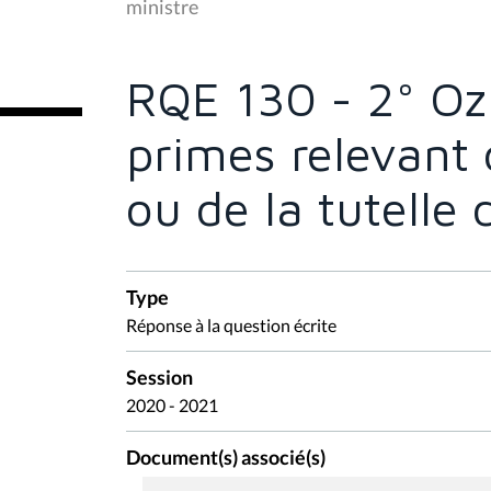
ministre
ê
t
e
s
RQE 130 - 2° Oz
i
c
i
primes relevant
:
ou de la tutelle 
Type
Réponse à la question écrite
Session
2020 - 2021
Document(s) associé(s)