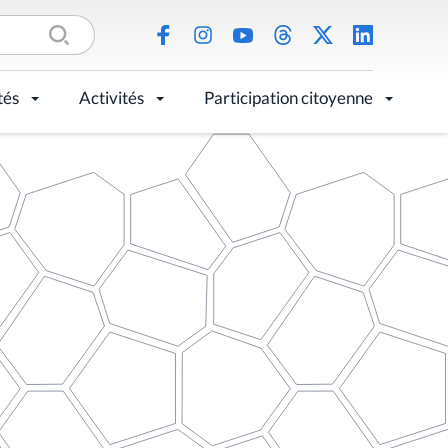
tés
Activités
Participation citoyenne