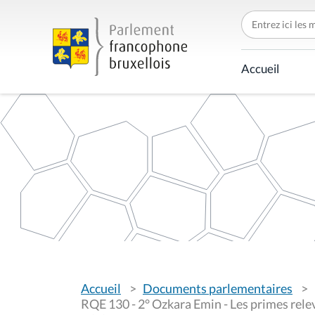
C
h
e
r
c
Accueil
h
e
r
p
a
r
V
Accueil
Documents parlementaires
o
u
RQE 130 - 2° Ozkara Emin - Les primes rele
s