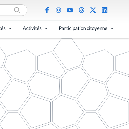
tés
Activités
Participation citoyenne