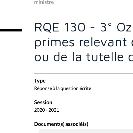
ministre
ê
t
e
s
RQE 130 - 3° Oz
i
c
i
primes relevant
:
ou de la tutelle 
Type
Réponse à la question écrite
Session
2020 - 2021
Document(s) associé(s)