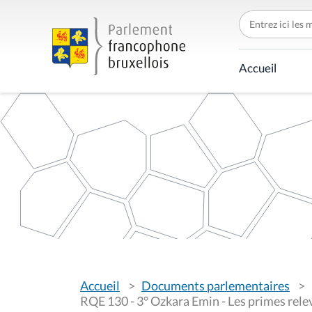
C
h
e
r
c
Accueil
h
e
r
p
a
r
V
Accueil
Documents parlementaires
o
u
RQE 130 - 3° Ozkara Emin - Les primes rele
s