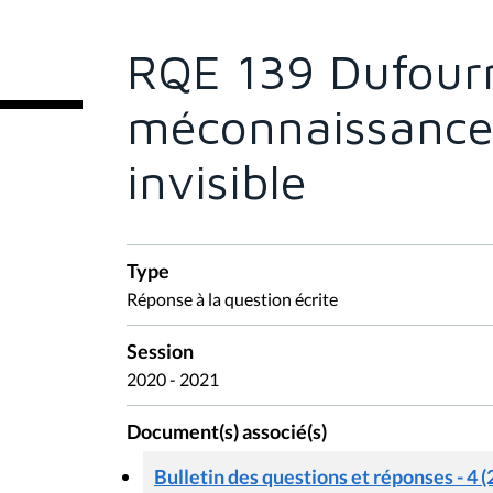
ê
t
e
RQE 139 Dufour
s
i
c
méconnaissance
i
:
invisible
Type
Réponse à la question écrite
Session
2020 - 2021
Document(s) associé(s)
Bulletin des questions et réponses - 4 (