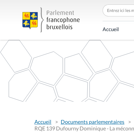
C
h
e
r
c
Accueil
h
e
r
p
a
r
V
Accueil
Documents parlementaires
o
u
RQE 139 Dufourny Dominique - La méconnai
s