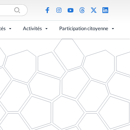
tés
Activités
Participation citoyenne