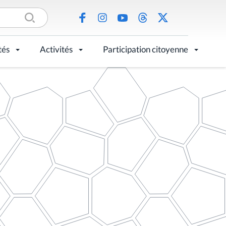
tés
Activités
Participation citoyenne