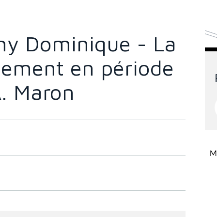
ny Dominique - La
solement en période
. Maron
Mi