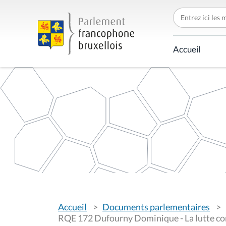
C
h
e
r
c
Accueil
h
e
r
p
a
r
V
Accueil
Documents parlementaires
o
u
RQE 172 Dufourny Dominique - La lutte con
s