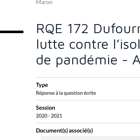
Maron
ê
t
e
s
RQE 172 Dufour
i
c
i
lutte contre l’i
:
de pandémie - A
Type
Réponse à la question écrite
Session
2020 - 2021
Document(s) associé(s)