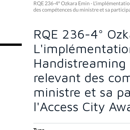
u
RQE 236-4° Ozkara Emin - L'implémentatio
s
des compétences du ministre et sa particip
ê
t
e
s
RQE 236-4° Ozk
i
c
i
L'implémentatio
:
Handistreaming 
relevant des co
ministre et sa pa
l'Access City Aw