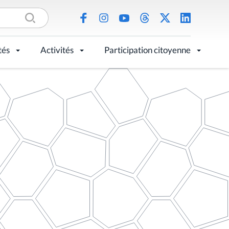
tés
Activités
Participation citoyenne