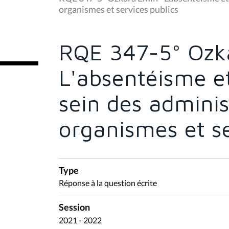
s
organismes et services publics
ê
t
e
s
RQE 347-5° Ozk
i
c
i
L'absentéisme e
:
sein des adminis
organismes et se
Type
Réponse à la question écrite
Session
2021 - 2022