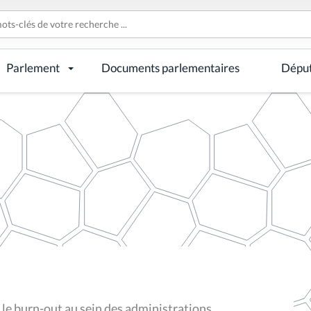
Parlement
Documents parlementaires
Dépu
le burn-out au sein des administrations,