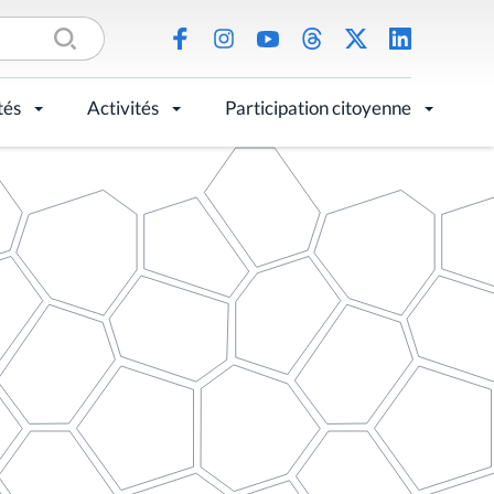
tés
Activités
Participation citoyenne