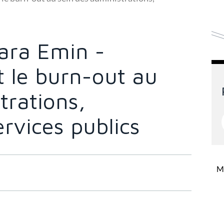
ara Emin -
t le burn-out au
trations,
rvices publics
Mi