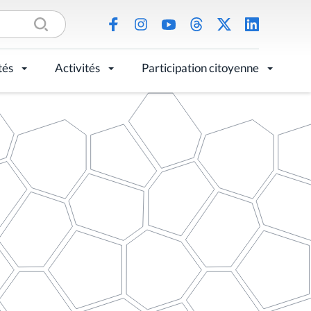
tés
Activités
Participation citoyenne