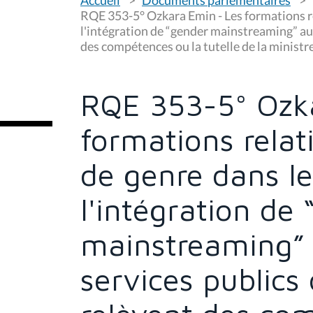
o
u
RQE 353-5° Ozkara Emin - Les formations re
s
l'intégration de “gender mainstreaming” au 
ê
des compétences ou la tutelle de la ministr
t
e
s
i
c
RQE 353-5° Ozk
i
:
formations relat
de genre dans le
l'intégration de
mainstreaming” 
services publics