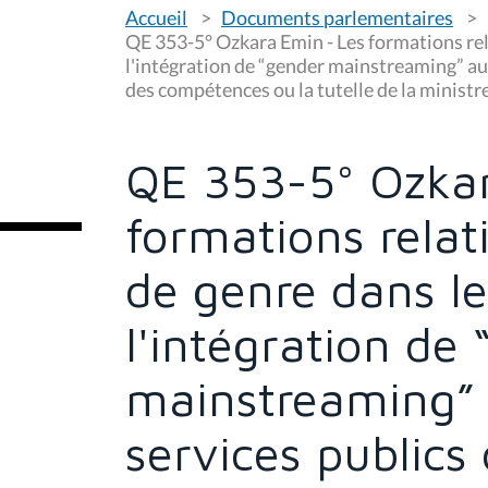
V
Accueil
Documents parlementaires
o
u
QE 353-5° Ozkara Emin - Les formations rela
s
l'intégration de “gender mainstreaming” au 
ê
des compétences ou la tutelle de la ministr
t
e
s
i
c
QE 353-5° Ozkar
i
:
formations relat
de genre dans le
l'intégration de
mainstreaming” 
services publics