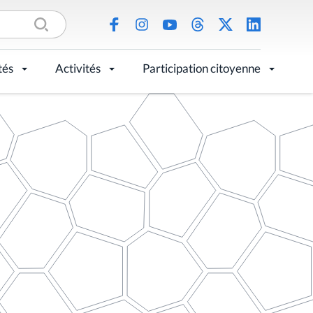
tés
Activités
Participation citoyenne