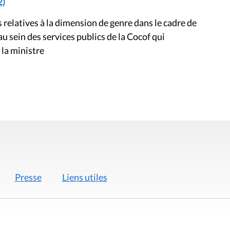
2)
relatives à la dimension de genre dans le cadre de
u sein des services publics de la Cocof qui
 la ministre
Presse
Liens utiles
 légales
Politique de données
Déclaration d'acces