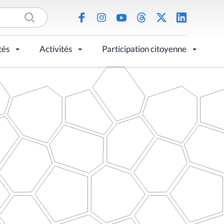
tés
Activités
Participation citoyenne