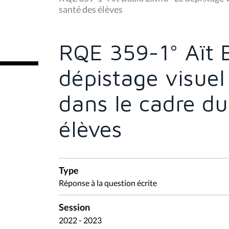
s
santé des élèves
ê
t
e
s
RQE 359-1° Aït B
i
c
i
dépistage visuel
:
dans le cadre du
élèves
Type
Réponse à la question écrite
Session
2022 - 2023