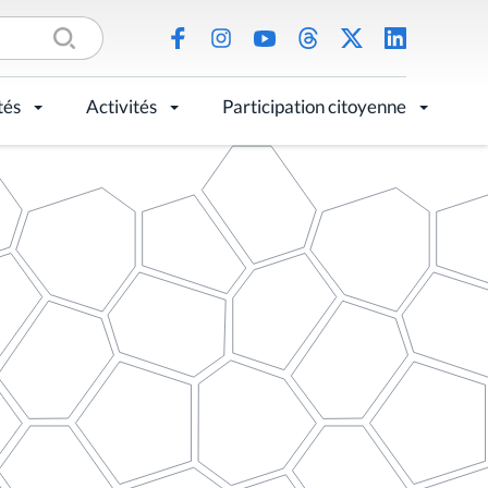
tés
Activités
Participation citoyenne