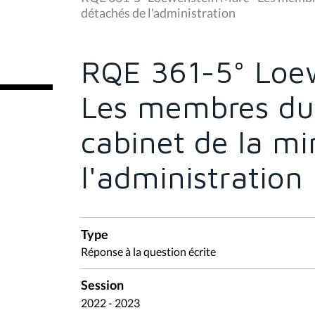
s
détachés de l'administration
ê
t
e
s
RQE 361-5° Loew
i
c
i
Les membres du
:
cabinet de la mi
l'administration
Type
Réponse à la question écrite
Session
2022 - 2023