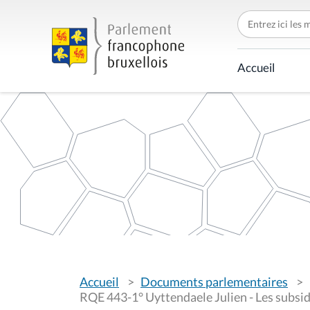
C
h
e
r
c
Accueil
h
e
r
p
a
r
V
Accueil
Documents parlementaires
o
u
RQE 443-1° Uyttendaele Julien - Les subsi
s