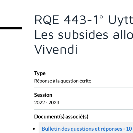
ê
t
e
RQE 443-1° Uytt
s
i
c
Les subsides al
i
:
Vivendi
Type
Réponse à la question écrite
Session
2022 - 2023
Document(s) associé(s)
Bulletin des questions et réponses - 10