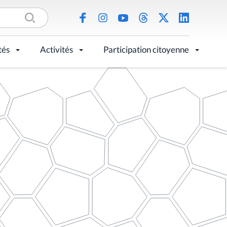
tés
Activités
Participation citoyenne