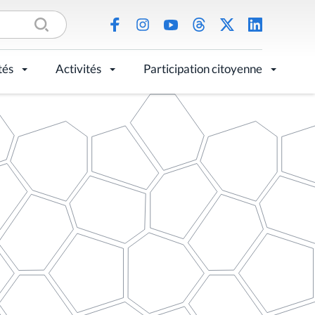
tés
Activités
Participation citoyenne