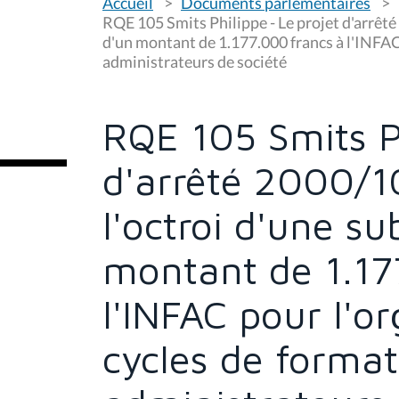
Accueil
Documents parlementaires
o
u
RQE 105 Smits Philippe - Le projet d'arrêté
s
d'un montant de 1.177.000 francs à l'INFAC
ê
administrateurs de société
t
e
s
i
c
RQE 105 Smits Ph
i
:
d'arrêté 2000/10
l'octroi d'une s
montant de 1.17
l'INFAC pour l'o
cycles de forma