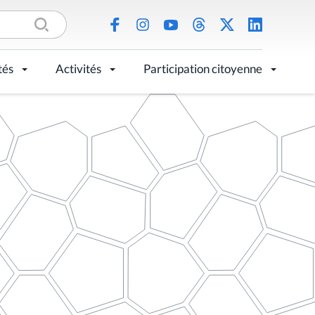
tés
Activités
Participation citoyenne