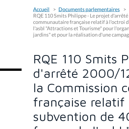
V
Accueil
Documents parlementaires
o
u
RQE 110 Smits Philippe - Le projet d'arrê
s
communautaire française relatif à l'octroi 
ê
l'asbl "Attractions et Tourisme" pour l'orga
t
e
jardins" et pour la réalisation d'une camp
s
i
c
i
RQE 110 Smits Ph
:
d'arrêté 2000/1
la Commission 
française relatif 
subvention de 4