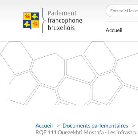
C
h
e
r
c
Accueil
h
e
r
p
a
r
V
Accueil
Documents parlementaires
o
u
RQE 111 Ouezekhti Mostafa - Les infrastr
s