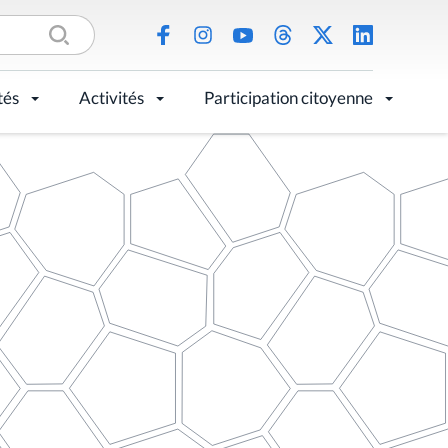
tés
Activités
Participation citoyenne