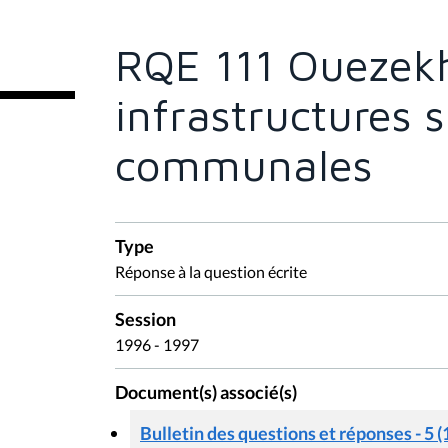
ê
t
e
RQE 111 Ouezekh
s
i
c
infrastructures 
i
:
communales
Type
Réponse à la question écrite
Session
1996 - 1997
Document(s) associé(s)
Bulletin des questions et réponses - 5 (