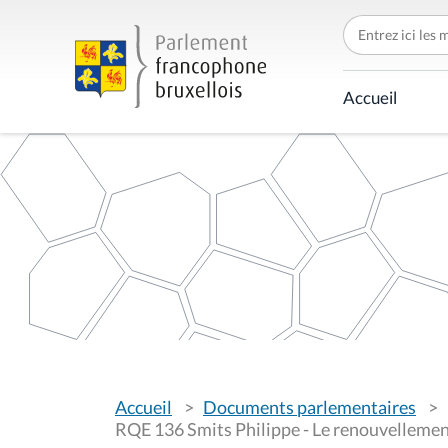
C
h
e
r
c
Accueil
h
e
r
p
a
r
V
Accueil
Documents parlementaires
o
u
RQE 136 Smits Philippe - Le renouvellement
s