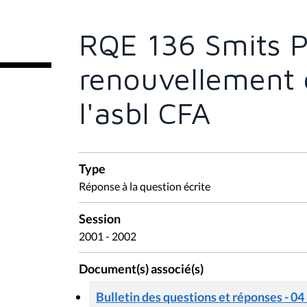
ê
t
e
RQE 136 Smits P
s
i
c
renouvellement 
i
:
l'asbl CFA
Type
Réponse à la question écrite
Session
2001 - 2002
Document(s) associé(s)
Bulletin des questions et réponses - 04