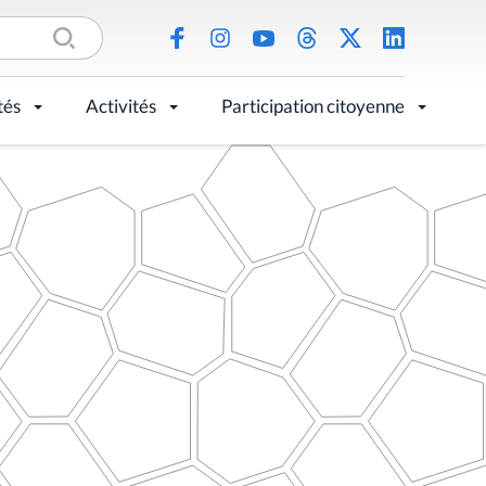
tés
Activités
Participation citoyenne