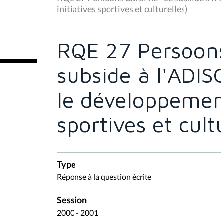
s
initiatives sportives et culturelles)
ê
t
e
s
RQE 27 Persoons
i
c
i
subside à l'ADIS
:
le développement
sportives et cult
Type
Réponse à la question écrite
Session
2000 - 2001