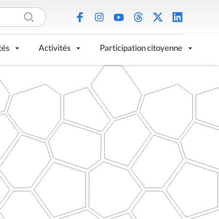
tés
Activités
Participation citoyenne