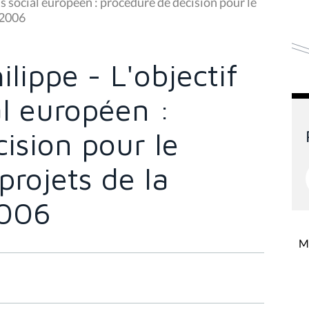
ds social européen : procédure de décision pour le
-2006
lippe - L'objectif
l européen :
ision pour le
projets de la
2006
Mi