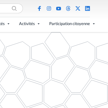
tés
Activités
Participation citoyenne