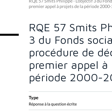
u
RQE 57 Smits Philippe - L'objectif 3 du Fon
s
premier appel à projets de la période 2000
ê
t
e
s
RQE 57 Smits Phi
i
c
i
3 du Fonds socia
:
procédure de déc
premier appel à 
période 2000-
Type
Réponse à la question écrite