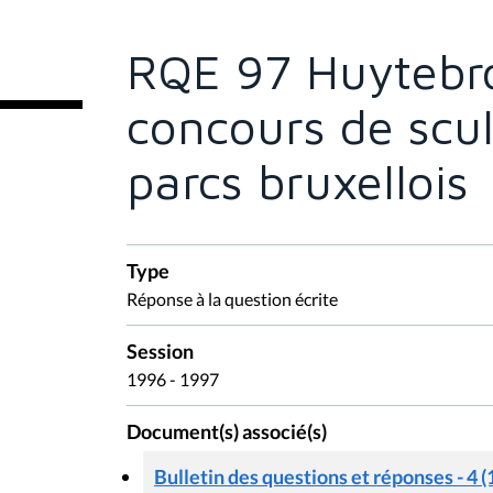
ê
t
e
RQE 97 Huytebro
s
i
c
concours de scul
i
:
parcs bruxellois
Type
Réponse à la question écrite
Session
1996 - 1997
Document(s) associé(s)
Bulletin des questions et réponses - 4 (