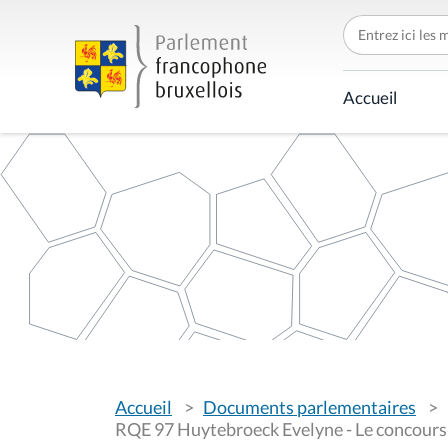
C
h
e
r
c
Accueil
h
e
r
p
a
r
V
Accueil
Documents parlementaires
o
u
RQE 97 Huytebroeck Evelyne - Le concours d
s