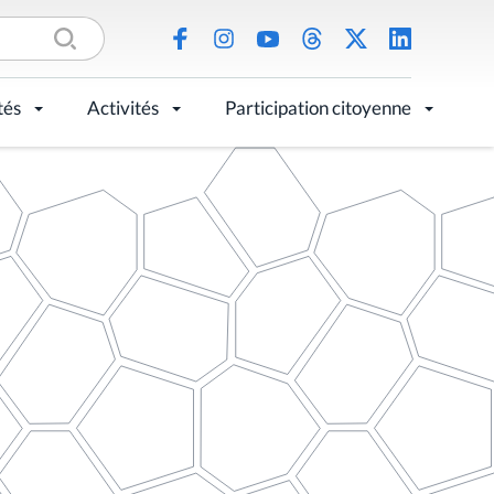
tés
Activités
Participation citoyenne