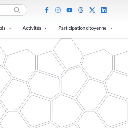
tés
Activités
Participation citoyenne