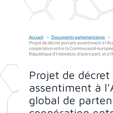
V
Accueil
Documents parlementaires
o
u
Projet de décret portant assentiment à l'Ac
s
coopération entre la Communauté européenn
ê
République d'Indonésie, d'autre part, et à l
t
e
s
i
c
Projet de décret
i
:
assentiment à l
global de parten
coopération en