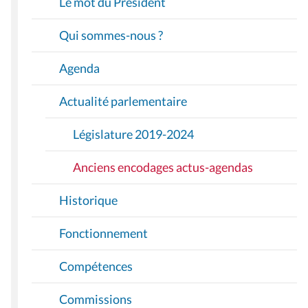
Le mot du Président
G
A
Qui sommes-nous ?
T
I
Agenda
O
Actualité parlementaire
N
Législature 2019-2024
Anciens encodages actus-agendas
Historique
Fonctionnement
Compétences
Commissions