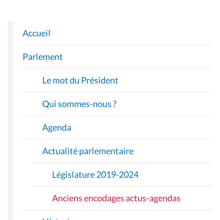
Accueil
N
A
Parlement
V
I
Le mot du Président
G
A
Qui sommes-nous ?
T
I
Agenda
O
Actualité parlementaire
N
Législature 2019-2024
Anciens encodages actus-agendas