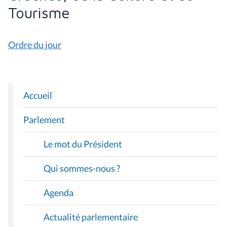
Tourisme
Ordre du jour
Accueil
N
A
Parlement
V
I
Le mot du Président
G
A
Qui sommes-nous ?
T
I
Agenda
O
Actualité parlementaire
N