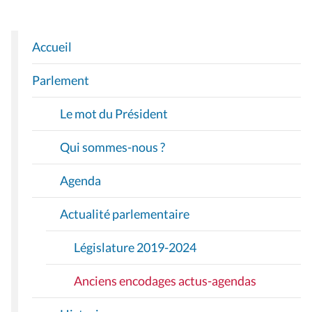
Accueil
N
A
Parlement
V
I
Le mot du Président
G
A
Qui sommes-nous ?
T
I
Agenda
O
Actualité parlementaire
N
Législature 2019-2024
Anciens encodages actus-agendas