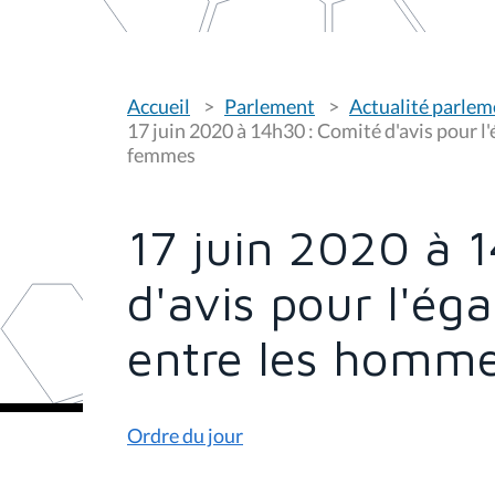
V
Accueil
Parlement
Actualité parlem
o
u
17 juin 2020 à 14h30 : Comité d'avis pour l
s
femmes
ê
t
e
s
17 juin 2020 à 
i
c
i
d'avis pour l'ég
:
entre les homme
Ordre du jour