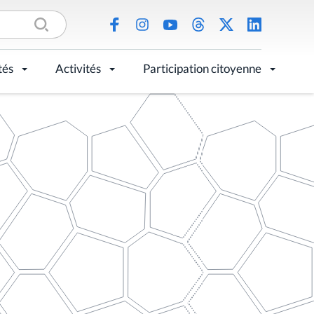
tés
Activités
Participation citoyenne