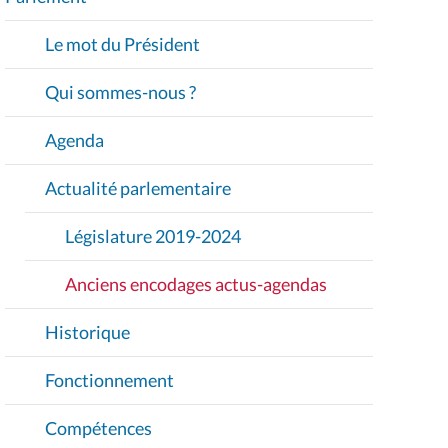
V
I
Le mot du Président
G
A
Qui sommes-nous ?
T
I
Agenda
O
Actualité parlementaire
N
Législature 2019-2024
Anciens encodages actus-agendas
Historique
Fonctionnement
Compétences