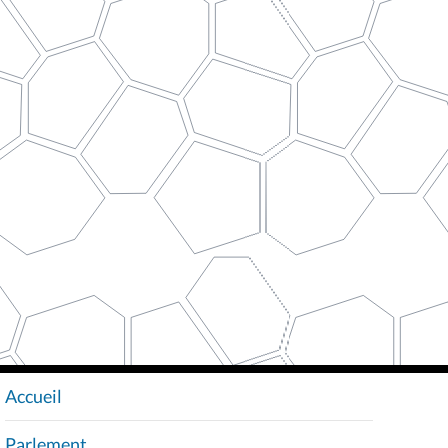
Accueil
N
A
Parlement