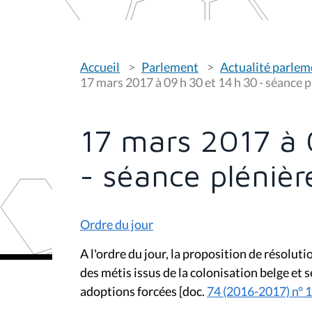
V
Accueil
Parlement
Actualité parlem
o
u
17 mars 2017 à 09 h 30 et 14 h 30 - séance 
s
ê
t
e
17 mars 2017 à 
s
i
c
- séance plénièr
i
:
Ordre du jour
A l'ordre du jour, la proposition de résolut
des métis issus de la colonisation belge et
adoptions forcées [doc.
74 (2016-2017) n° 1