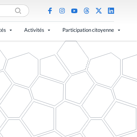
tés
Activités
Participation citoyenne