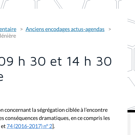
entaire
Anciens encodages actus-agendas
plénière
09 h 30 et 14 h 30
e
ion concernant la ségrégation ciblée à l’encontre
 ses conséquences dramatiques, en ce compris les
et
74 (2016-2017) n° 2
].