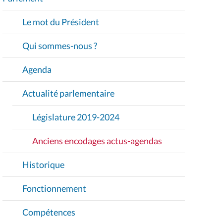
V
I
Le mot du Président
G
A
Qui sommes-nous ?
T
I
Agenda
O
Actualité parlementaire
N
Législature 2019-2024
Anciens encodages actus-agendas
Historique
Fonctionnement
Compétences