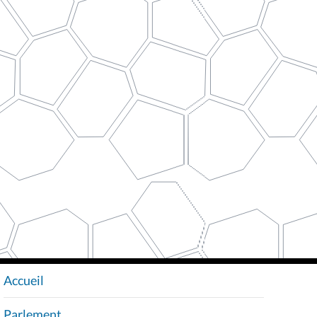
Accueil
N
A
Parlement