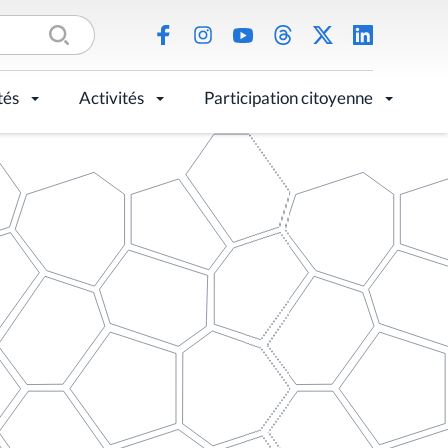
tés
Activités
Participation citoyenne