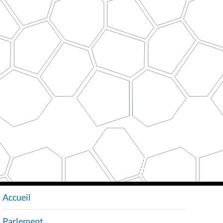
Accueil
N
A
Parlement