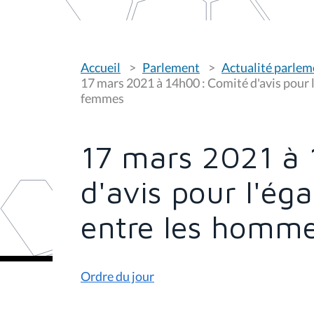
V
Accueil
Parlement
Actualité parlem
o
u
17 mars 2021 à 14h00 : Comité d'avis pour l
s
femmes
ê
t
e
s
17 mars 2021 à 
i
c
i
d'avis pour l'ég
:
entre les homme
Ordre du jour