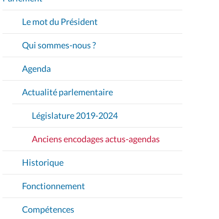
V
I
Le mot du Président
G
A
Qui sommes-nous ?
T
I
Agenda
O
Actualité parlementaire
N
Législature 2019-2024
Anciens encodages actus-agendas
Historique
Fonctionnement
Compétences