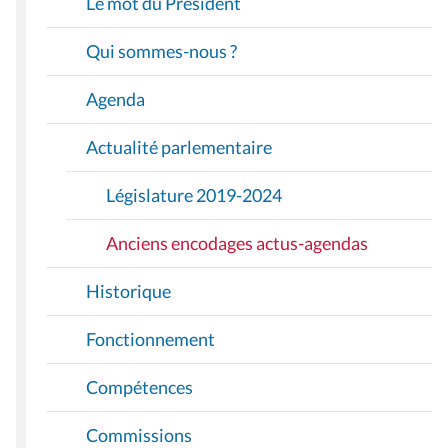
Le mot du Président
G
A
Qui sommes-nous ?
T
I
Agenda
O
Actualité parlementaire
N
Législature 2019-2024
Anciens encodages actus-agendas
Historique
Fonctionnement
Compétences
Commissions