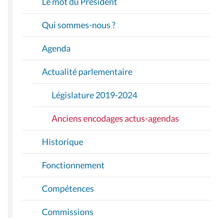
Le mot du Président
G
A
Qui sommes-nous ?
T
I
Agenda
O
Actualité parlementaire
N
Législature 2019-2024
Anciens encodages actus-agendas
Historique
Fonctionnement
Compétences
Commissions