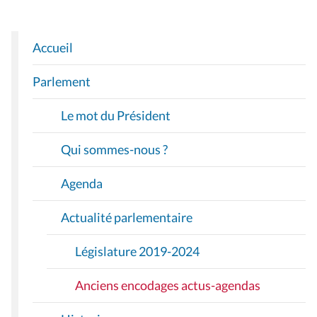
Accueil
N
A
Parlement
V
I
Le mot du Président
G
A
Qui sommes-nous ?
T
I
Agenda
O
Actualité parlementaire
N
Législature 2019-2024
Anciens encodages actus-agendas