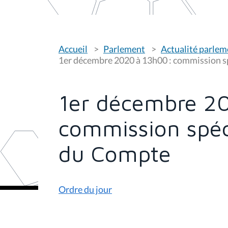
V
Accueil
Parlement
Actualité parlem
o
u
1er décembre 2020 à 13h00 : commission s
s
ê
t
e
1er décembre 2
s
i
c
commission spéc
i
:
du Compte
Ordre du jour