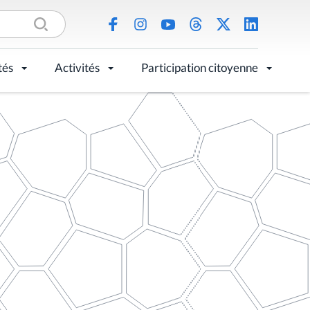
tés
Activités
Participation citoyenne