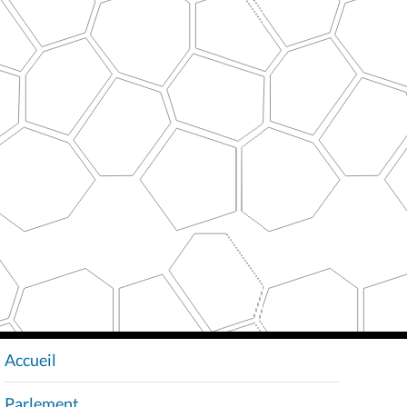
Accueil
N
A
Parlement