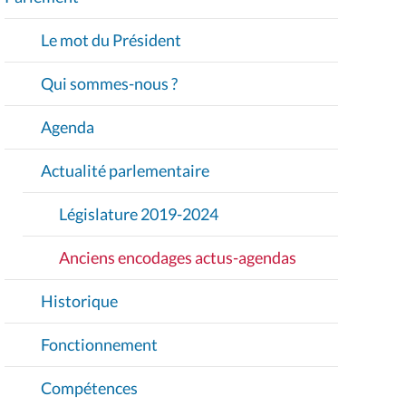
V
I
Le mot du Président
G
A
Qui sommes-nous ?
T
I
Agenda
O
Actualité parlementaire
N
Législature 2019-2024
Anciens encodages actus-agendas
Historique
Fonctionnement
Compétences