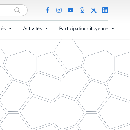
tés
Activités
Participation citoyenne