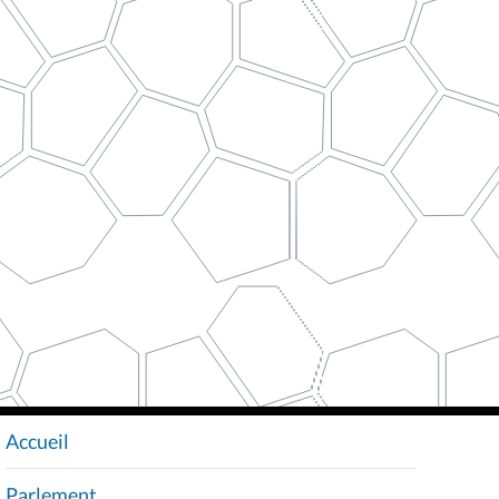
Accueil
N
A
Parlement