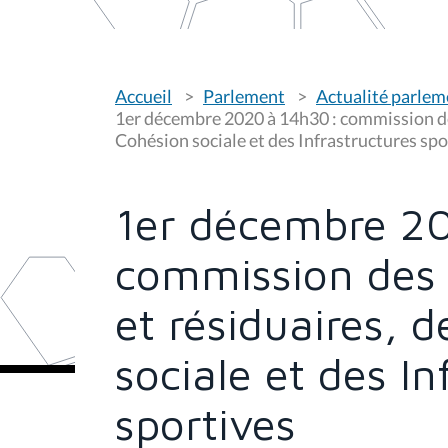
V
Accueil
Parlement
Actualité parlem
o
u
1er décembre 2020 à 14h30 : commission des
s
Cohésion sociale et des Infrastructures spo
ê
t
e
s
1er décembre 2
i
c
i
commission des 
:
et résiduaires, 
sociale et des In
sportives