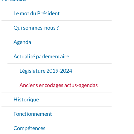
V
I
Le mot du Président
G
A
Qui sommes-nous ?
T
I
Agenda
O
Actualité parlementaire
N
Législature 2019-2024
Anciens encodages actus-agendas
Historique
Fonctionnement
Compétences