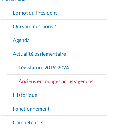
V
I
Le mot du Président
G
A
Qui sommes-nous ?
T
I
Agenda
O
Actualité parlementaire
N
Législature 2019-2024
Anciens encodages actus-agendas
Historique
Fonctionnement
Compétences