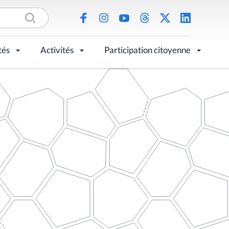
tés
Activités
Participation citoyenne