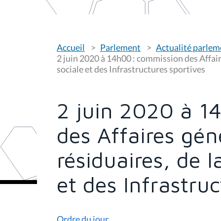
V
Accueil
Parlement
Actualité parlem
o
u
2 juin 2020 à 14h00 : commission des Affair
s
sociale et des Infrastructures sportives
ê
t
e
s
2 juin 2020 à 1
i
c
i
des Affaires gén
:
résiduaires, de 
et des Infrastruc
Ordre du jour