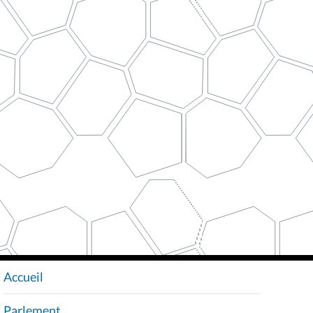
Accueil
N
A
Parlement