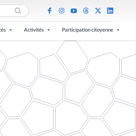
tés
Activités
Participation citoyenne