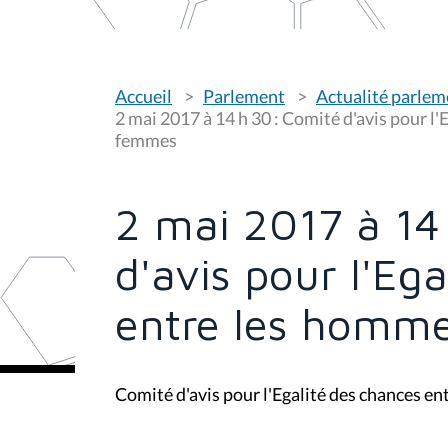
V
Accueil
Parlement
Actualité parlem
o
u
2 mai 2017 à 14 h 30 : Comité d'avis pour l'
s
femmes
ê
t
e
s
2 mai 2017 à 14
i
c
i
d'avis pour l'Eg
:
entre les homme
Comité d'avis pour l'Egalité des chances e