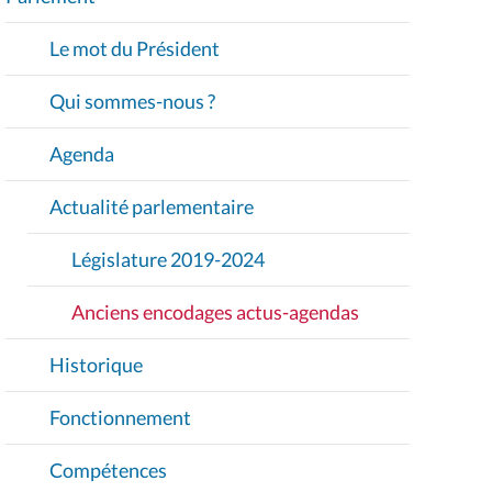
V
I
Le mot du Président
G
A
Qui sommes-nous ?
T
I
Agenda
O
Actualité parlementaire
N
Législature 2019-2024
Anciens encodages actus-agendas
Historique
Fonctionnement
Compétences