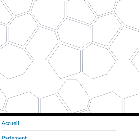
Accueil
N
A
Parlement