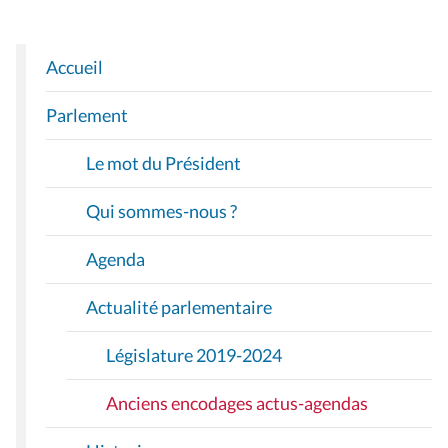
Accueil
N
A
Parlement
V
I
Le mot du Président
G
A
Qui sommes-nous ?
T
I
Agenda
O
Actualité parlementaire
N
Législature 2019-2024
Anciens encodages actus-agendas