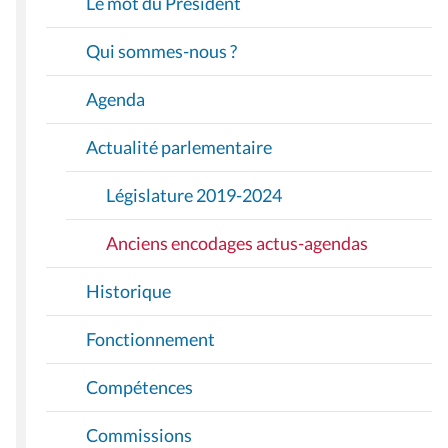
Le mot du Président
G
A
Qui sommes-nous ?
T
I
Agenda
O
Actualité parlementaire
N
Législature 2019-2024
Anciens encodages actus-agendas
Historique
Fonctionnement
Compétences
Commissions