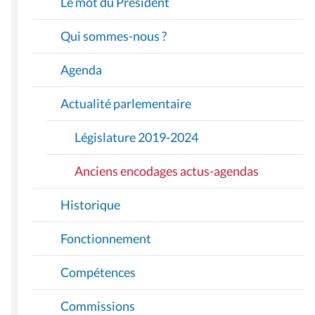
Le mot du Président
G
A
Qui sommes-nous ?
T
I
Agenda
O
Actualité parlementaire
N
Législature 2019-2024
Anciens encodages actus-agendas
Historique
Fonctionnement
Compétences
Commissions