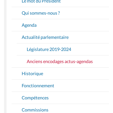
Le mot du Président
G
A
Qui sommes-nous ?
T
I
Agenda
O
Actualité parlementaire
N
Législature 2019-2024
Anciens encodages actus-agendas
Historique
Fonctionnement
Compétences
Commissions