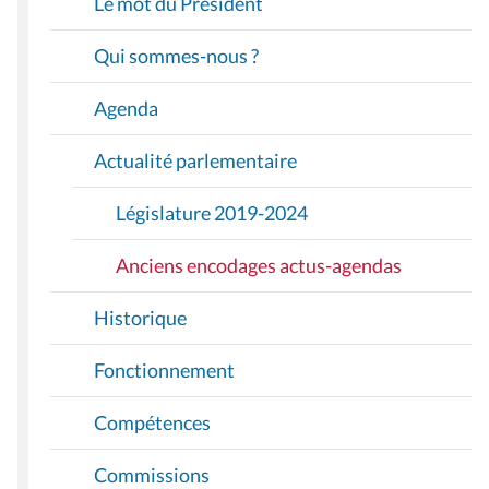
Le mot du Président
G
A
Qui sommes-nous ?
T
I
Agenda
O
Actualité parlementaire
N
Législature 2019-2024
Anciens encodages actus-agendas
Historique
Fonctionnement
Compétences
Commissions