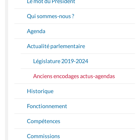
Le mot du Président
G
A
Qui sommes-nous ?
T
I
Agenda
O
Actualité parlementaire
N
Législature 2019-2024
Anciens encodages actus-agendas
Historique
Fonctionnement
Compétences
Commissions