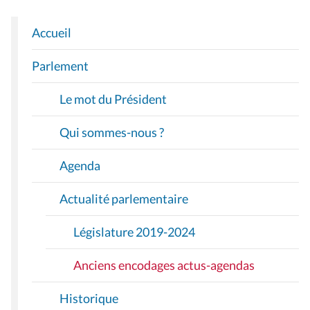
Accueil
N
A
Parlement
V
I
Le mot du Président
G
A
Qui sommes-nous ?
T
I
Agenda
O
Actualité parlementaire
N
Législature 2019-2024
Anciens encodages actus-agendas
Historique