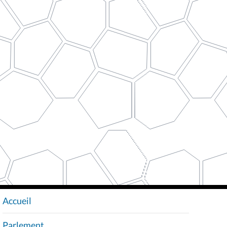
Accueil
N
A
Parlement