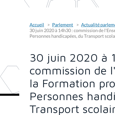
V
Accueil
Parlement
Actualité parlem
o
u
30 juin 2020 à 14h30 : commission de l'Ens
s
Personnes handicapées, du Transport scolai
ê
t
e
s
30 juin 2020 à 
i
c
i
commission de l
:
la Formation pro
Personnes handi
Transport scolai