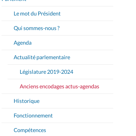
V
I
Le mot du Président
G
A
Qui sommes-nous ?
T
I
Agenda
O
Actualité parlementaire
N
Législature 2019-2024
Anciens encodages actus-agendas
Historique
Fonctionnement
Compétences