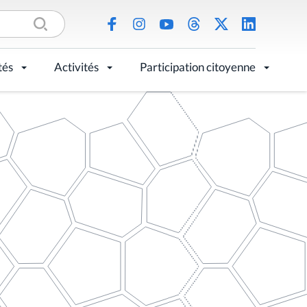
tés
Activités
Participation citoyenne