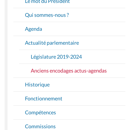
Le mot du Président
G
A
Qui sommes-nous ?
T
I
Agenda
O
Actualité parlementaire
N
Législature 2019-2024
Anciens encodages actus-agendas
Historique
Fonctionnement
Compétences
Commissions