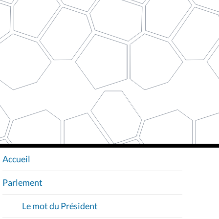
N
A
Parlement
V
I
Le mot du Président
G
A
Qui sommes-nous ?
T
I
Agenda
O
Actualité parlementaire
N
Législature 2019-2024
Anciens encodages actus-agendas
Historique
Fonctionnement