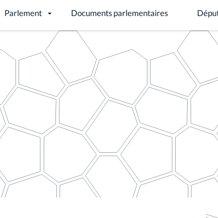
entaire
Anciens encodages actus-agendas
’Enseignement, de la Formation professionnelle,
laire, des Crèches, de la Culture et du
9 à 14h30 :
’Enseignement, de
fessionnelle, des
capées, du