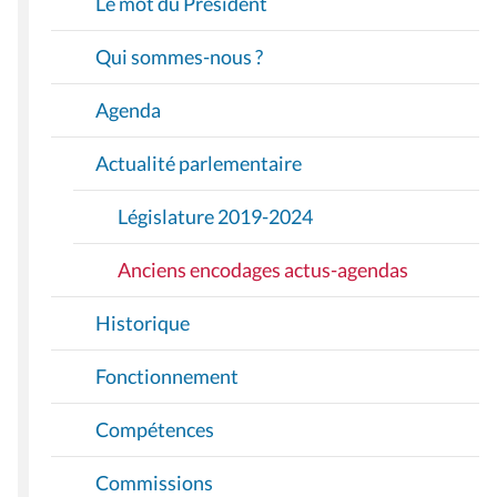
Le mot du Président
G
A
Qui sommes-nous ?
T
I
Agenda
O
Actualité parlementaire
N
Législature 2019-2024
Anciens encodages actus-agendas
Historique
Fonctionnement
Compétences
Commissions