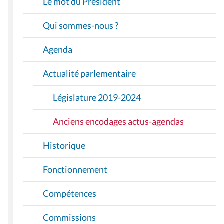
Le mot du Président
G
A
Qui sommes-nous ?
T
I
Agenda
O
Actualité parlementaire
N
Législature 2019-2024
Anciens encodages actus-agendas
Historique
Fonctionnement
Compétences
Commissions