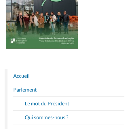
Accueil
N
A
Parlement
V
I
Le mot du Président
G
A
Qui sommes-nous ?
T