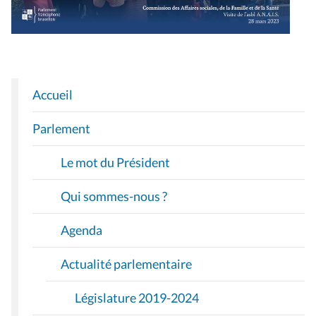
Accueil
N
A
Parlement
V
I
Le mot du Président
G
A
Qui sommes-nous ?
T
I
Agenda
O
Actualité parlementaire
N
Législature 2019-2024