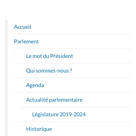
Accueil
N
A
Parlement
V
I
Le mot du Président
G
A
Qui sommes-nous ?
T
I
Agenda
O
Actualité parlementaire
N
Législature 2019-2024
Historique