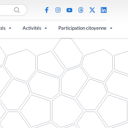
tés
Activités
Participation citoyenne