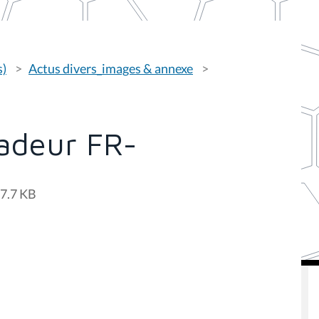
s)
Actus divers_images & annexe
adeur FR-
7.7 KB