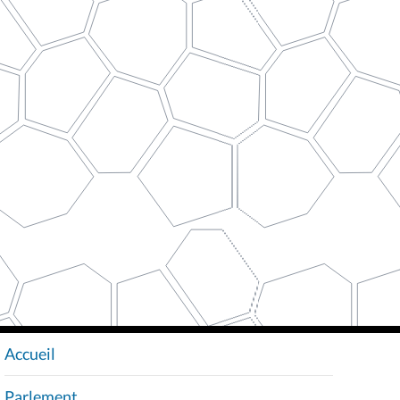
Accueil
N
A
Parlement