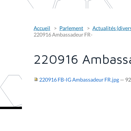
V
Accueil
Parlement
Actualités (diver
o
u
220916 Ambassadeur FR-
s
ê
t
e
220916 Ambass
s
i
c
i
220916 FB-IG Ambassadeur FR.jpg
— 92
: