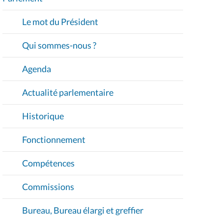
V
I
Le mot du Président
G
A
Qui sommes-nous ?
T
I
Agenda
O
Actualité parlementaire
N
Historique
Fonctionnement
Compétences
Commissions
Bureau, Bureau élargi et greffier