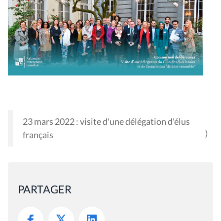
23 mars 2022 : visite d'une délégation d'élus
N
français
A
V
I
G
PARTAGER
A
T
I